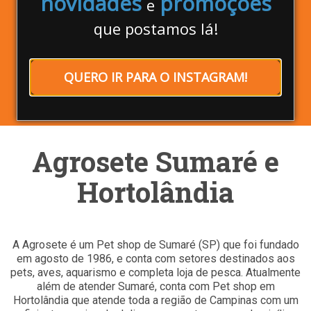
novidades
promoções
e
Disk Ração Sumaré e Hortolândia:
(19) 9 7402-0790
que postamos lá!
Faça seu pedido por Whatsapp ou telefone e
retire no
balcão
!
QUERO IR PARA O INSTAGRAM!
Entrega grátis
para a região de
Sumaré e
Hortolândia
acima de R$100,00
Agrosete Sumaré e
Hortolândia
A Agrosete é um Pet shop de Sumaré (SP) que foi fundado
em agosto de 1986, e conta com setores destinados aos
pets, aves, aquarismo e completa loja de pesca. Atualmente
além de atender Sumaré, conta com Pet shop em
Hortolândia que atende toda a região de Campinas com um