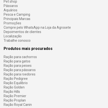
Pet shop
Pássaros
Aquários
Pesca e Camping
Principais Marcas
Promoções
Compre pelo WhatsApp na Loja da Agrosete
Depoimentos de clientes
Localização
Trabalhe conosco
Produtos mais procurados
Ração para cachorros
Ração para gatos
Ração para peixes
Ração para pássaros
Ração para roedores
Ração Pedigree
Ração Equilíbrio
Ração Golden
Ração Hills
Ração Premier
Ração Proplan
Ração Royal Canin