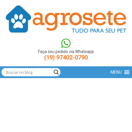
(function(w,d,s,l,i){w[l]=w[l]||[];w[l].push({'gtm.start': new
Date().getTime(),event:'gtm.js'});var
f=d.getElementsByTagName(s)[0],
j=d.createElement(s),dl=l!='dataLayer'?'&l='+l:'';j.async=true;j.src=
'https://www.googletagmanager.com/gtm.js?
id='+i+dl;f.parentNode.insertBefore(j,f); })
(window,document,'script','dataLayer','GTM-N9LBXCV');
Faça seu pedido via Whatsapp
(19) 97402-0790
MENU