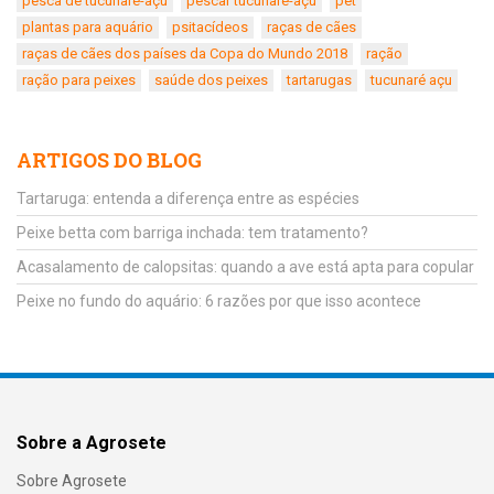
pesca de tucunaré-açu
pescar tucunaré-açu
pet
plantas para aquário
psitacídeos
raças de cães
raças de cães dos países da Copa do Mundo 2018
ração
ração para peixes
saúde dos peixes
tartarugas
tucunaré açu
ARTIGOS DO BLOG
Tartaruga: entenda a diferença entre as espécies
Peixe betta com barriga inchada: tem tratamento?
Acasalamento de calopsitas: quando a ave está apta para copular
Peixe no fundo do aquário: 6 razões por que isso acontece
Sobre a Agrosete
Sobre Agrosete