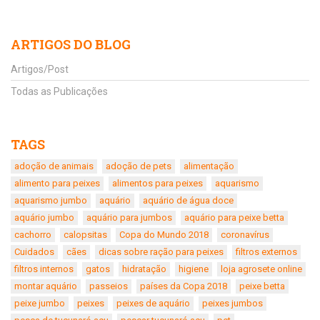
ARTIGOS DO BLOG
Artigos/Post
Todas as Publicações
TAGS
adoção de animais
adoção de pets
alimentação
alimento para peixes
alimentos para peixes
aquarismo
aquarismo jumbo
aquário
aquário de água doce
aquário jumbo
aquário para jumbos
aquário para peixe betta
cachorro
calopsitas
Copa do Mundo 2018
coronavírus
Cuidados
cães
dicas sobre ração para peixes
filtros externos
filtros internos
gatos
hidratação
higiene
loja agrosete online
montar aquário
passeios
países da Copa 2018
peixe betta
peixe jumbo
peixes
peixes de aquário
peixes jumbos