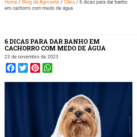
Blog
Home
/
Blog da Agrosete
/
Cães
/
6 dicas para dar banho
em cachorro com medo de água
6 DICAS PARA DAR BANHO EM
CACHORRO COM MEDO DE ÁGUA
23 de novembro de 2023
Facebook
Twitter
Pinterest
WhatsApp