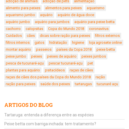
adoção de animais
adoção de pets
alimentação
alimento para peixes
alimentos para peixes
aquarismo
aquarismo jumbo
aquário
aquário de água doce
aquário jumbo
aquário para jumbos
aquário para peixe betta
cachorro
calopsitas
Copa do Mundo 2018
coronavírus
Cuidados
cães
dicas sobre ração para peixes
filtros externos
filtros internos
gatos
hidratação
higiene
loja agrosete online
montar aquário
passeios
países da Copa 2018
peixe betta
peixe jumbo
peixes
peixes de aquário
peixes jumbos
pesca de tucunaré-açu
pescar tucunaré-açu
pet
plantas para aquário
psitacídeos
raças de cães
raças de cães dos países da Copa do Mundo 2018
ração
ração para peixes
saúde dos peixes
tartarugas
tucunaré açu
ARTIGOS DO BLOG
Tartaruga: entenda a diferença entre as espécies
Peixe betta com barriga inchada: tem tratamento?