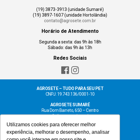
(19) 3873-3913 (unidade Sumaré)
(19) 3897-1607 (unidade Hortolândia)
contato@agrosete.com.br
Horário de Atendimento
Segunda a sexta: das 9h às 18h
Sábado: das 9h às 13h
Redes Sociais
AGROSETE – TUDO PARA SEU PET
CNPJ: 19.743.136/0001-10
AGROSETE SUMARÉ
Rua Dom Barreto, 650 – Centro
Saiba como chegar!
Utilizamos cookies para oferecer melhor
AGROSETE HORTOLÂNDIA
experiência, melhorar o desempenho, analisar
Rua Luis Camilo de Camargo, 204 – Centro
Saiba como chegar!
como você interage em nosso site e