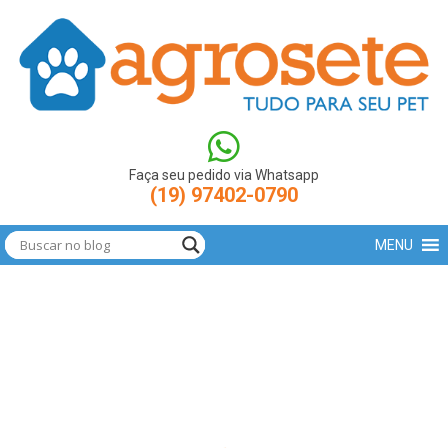
(function(w,d,s,l,i){w[l]=w[l]||[];w[l].push({'gtm.start': new
Date().getTime(),event:'gtm.js'});var
f=d.getElementsByTagName(s)[0],
j=d.createElement(s),dl=l!='dataLayer'?'&l='+l:'';j.async=true;j.src=
'https://www.googletagmanager.com/gtm.js?
id='+i+dl;f.parentNode.insertBefore(j,f); })
(window,document,'script','dataLayer','GTM-N9LBXCV');
Faça seu pedido via Whatsapp
(19) 97402-0790
MENU