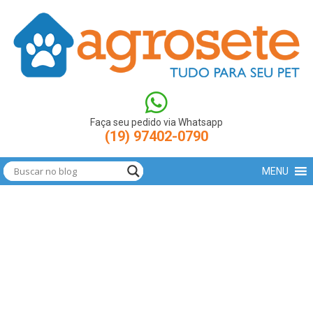
(function(w,d,s,l,i){w[l]=w[l]||[];w[l].push({'gtm.start': new
Date().getTime(),event:'gtm.js'});var
f=d.getElementsByTagName(s)[0],
j=d.createElement(s),dl=l!='dataLayer'?'&l='+l:'';j.async=true;j.src=
'https://www.googletagmanager.com/gtm.js?
id='+i+dl;f.parentNode.insertBefore(j,f); })
(window,document,'script','dataLayer','GTM-N9LBXCV');
Faça seu pedido via Whatsapp
(19) 97402-0790
MENU