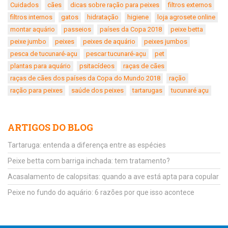
Cuidados
cães
dicas sobre ração para peixes
filtros externos
filtros internos
gatos
hidratação
higiene
loja agrosete online
montar aquário
passeios
países da Copa 2018
peixe betta
peixe jumbo
peixes
peixes de aquário
peixes jumbos
pesca de tucunaré-açu
pescar tucunaré-açu
pet
plantas para aquário
psitacídeos
raças de cães
raças de cães dos países da Copa do Mundo 2018
ração
ração para peixes
saúde dos peixes
tartarugas
tucunaré açu
ARTIGOS DO BLOG
Tartaruga: entenda a diferença entre as espécies
Peixe betta com barriga inchada: tem tratamento?
Acasalamento de calopsitas: quando a ave está apta para copular
Peixe no fundo do aquário: 6 razões por que isso acontece