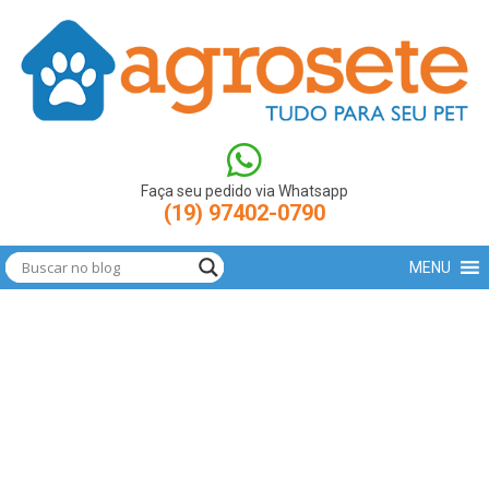
(function(w,d,s,l,i){w[l]=w[l]||[];w[l].push({'gtm.start': new
Date().getTime(),event:'gtm.js'});var
f=d.getElementsByTagName(s)[0],
j=d.createElement(s),dl=l!='dataLayer'?'&l='+l:'';j.async=true;j.src=
'https://www.googletagmanager.com/gtm.js?
id='+i+dl;f.parentNode.insertBefore(j,f); })
(window,document,'script','dataLayer','GTM-N9LBXCV');
Faça seu pedido via Whatsapp
(19) 97402-0790
MENU