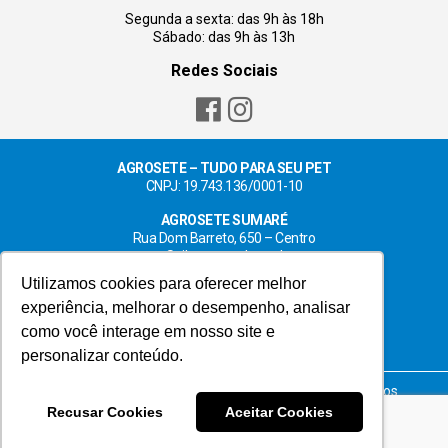
Segunda a sexta: das 9h às 18h
Sábado: das 9h às 13h
Redes Sociais
AGROSETE – TUDO PARA SEU PET
CNPJ: 19.743.136/0001-10
AGROSETE SUMARÉ
Rua Dom Barreto, 650 – Centro
Saiba como chegar!
Utilizamos cookies para oferecer melhor
AGROSETE HORTOLÂNDIA
experiência, melhorar o desempenho, analisar
Rua Luis Camilo de Camargo, 204 – Centro
Saiba como chegar!
como você interage em nosso site e
personalizar conteúdo.
© 2023 Agrosete – tudo para seu pet. Todos os direitos
reservados. |
Termos de uso
|
Política de privacidade
Recusar Cookies
Aceitar Cookies