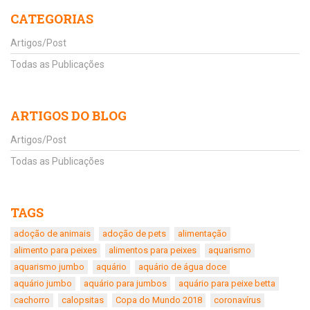
CATEGORIAS
Artigos/Post
Todas as Publicações
ARTIGOS DO BLOG
Artigos/Post
Todas as Publicações
TAGS
adoção de animais
adoção de pets
alimentação
alimento para peixes
alimentos para peixes
aquarismo
aquarismo jumbo
aquário
aquário de água doce
aquário jumbo
aquário para jumbos
aquário para peixe betta
cachorro
calopsitas
Copa do Mundo 2018
coronavírus