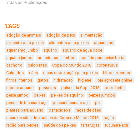
Todas as Publicações
TAGS
adoção de animais
adoção de pets
alimentação
alimento para peixes
alimentos para peixes
aquarismo
aquarismo jumbo
aquário
aquário de água doce
aquário jumbo
aquário para jumbos
aquário para peixe betta
cachorro
calopsitas
Copa do Mundo 2018
coronavírus
Cuidados
cães
dicas sobre ração para peixes
filtros externos
filtros internos
gatos
hidratação
higiene
loja agrosete online
montar aquário
passeios
países da Copa 2018
peixe betta
peixe jumbo
peixes
peixes de aquário
peixes jumbos
pesca de tucunaré-açu
pescar tucunaré-açu
pet
plantas para aquário
psitacídeos
raças de cães
raças de cães dos países da Copa do Mundo 2018
ração
ração para peixes
saúde dos peixes
tartarugas
tucunaré açu