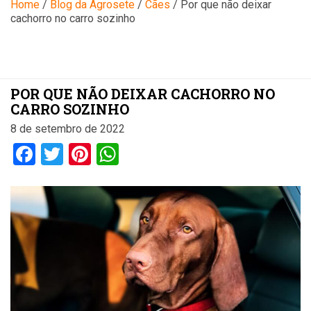
Blog
Home
/
Blog da Agrosete
/
Cães
/
Por que não deixar
cachorro no carro sozinho
POR QUE NÃO DEIXAR CACHORRO NO
CARRO SOZINHO
8 de setembro de 2022
Facebook
Twitter
Pinterest
WhatsApp