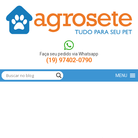
(function(w,d,s,l,i){w[l]=w[l]||[];w[l].push({'gtm.start': new
Date().getTime(),event:'gtm.js'});var
f=d.getElementsByTagName(s)[0],
j=d.createElement(s),dl=l!='dataLayer'?'&l='+l:'';j.async=true;j.src=
'https://www.googletagmanager.com/gtm.js?
id='+i+dl;f.parentNode.insertBefore(j,f); })
(window,document,'script','dataLayer','GTM-N9LBXCV');
Faça seu pedido via Whatsapp
(19) 97402-0790
MENU