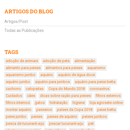
ARTIGOS DO BLOG
Artigos/Post
Todas as Publicações
TAGS
adoção de animais
adoção de pets
alimentação
alimento para peixes
alimentos para peixes
aquarismo
aquarismo jumbo
aquário
aquário de água doce
aquário jumbo
aquário para jumbos
aquário para peixe betta
cachorro
calopsitas
Copa do Mundo 2018
coronavírus
Cuidados
cães
dicas sobre ração para peixes
filtros externos
filtros internos
gatos
hidratação
higiene
loja agrosete online
montar aquário
passeios
países da Copa 2018
peixe betta
peixe jumbo
peixes
peixes de aquário
peixes jumbos
pesca de tucunaré-açu
pescar tucunaré-açu
pet