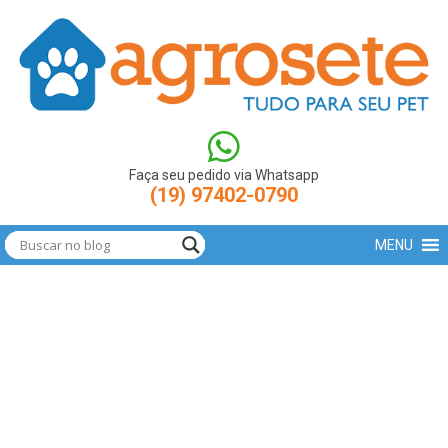
(function(w,d,s,l,i){w[l]=w[l]||[];w[l].push({'gtm.start': new
Date().getTime(),event:'gtm.js'});var
f=d.getElementsByTagName(s)[0],
j=d.createElement(s),dl=l!='dataLayer'?'&l='+l:'';j.async=true;j.src=
'https://www.googletagmanager.com/gtm.js?
id='+i+dl;f.parentNode.insertBefore(j,f); })
(window,document,'script','dataLayer','GTM-N9LBXCV');
Faça seu pedido via Whatsapp
(19) 97402-0790
MENU