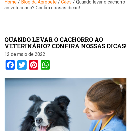
Blog
Home
/
Blog da Agrosete
/
Cães
/
Quando levar o cachorro
ao veterinário? Confira nossas dicas!
QUANDO LEVAR O CACHORRO AO
VETERINÁRIO? CONFIRA NOSSAS DICAS!
12 de maio de 2022
Facebook
Twitter
Pinterest
WhatsApp