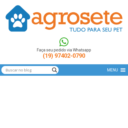
(function(w,d,s,l,i){w[l]=w[l]||[];w[l].push({'gtm.start': new
Date().getTime(),event:'gtm.js'});var
f=d.getElementsByTagName(s)[0],
j=d.createElement(s),dl=l!='dataLayer'?'&l='+l:'';j.async=true;j.src=
'https://www.googletagmanager.com/gtm.js?
id='+i+dl;f.parentNode.insertBefore(j,f); })
(window,document,'script','dataLayer','GTM-N9LBXCV');
Faça seu pedido via Whatsapp
(19) 97402-0790
MENU