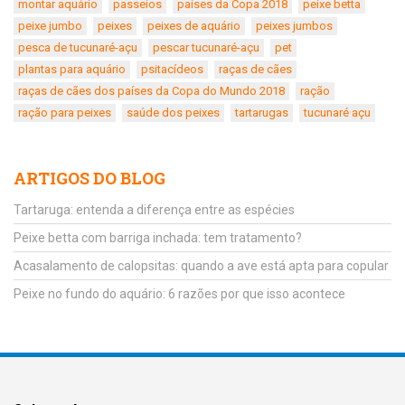
montar aquário
passeios
países da Copa 2018
peixe betta
peixe jumbo
peixes
peixes de aquário
peixes jumbos
pesca de tucunaré-açu
pescar tucunaré-açu
pet
plantas para aquário
psitacídeos
raças de cães
raças de cães dos países da Copa do Mundo 2018
ração
ração para peixes
saúde dos peixes
tartarugas
tucunaré açu
ARTIGOS DO BLOG
Tartaruga: entenda a diferença entre as espécies
Peixe betta com barriga inchada: tem tratamento?
Acasalamento de calopsitas: quando a ave está apta para copular
Peixe no fundo do aquário: 6 razões por que isso acontece