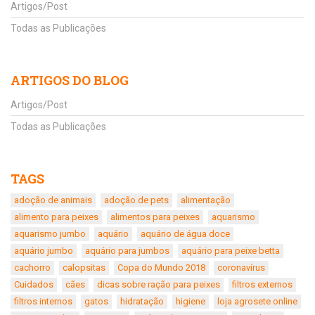
Artigos/Post
Todas as Publicações
ARTIGOS DO BLOG
Artigos/Post
Todas as Publicações
TAGS
adoção de animais
adoção de pets
alimentação
alimento para peixes
alimentos para peixes
aquarismo
aquarismo jumbo
aquário
aquário de água doce
aquário jumbo
aquário para jumbos
aquário para peixe betta
cachorro
calopsitas
Copa do Mundo 2018
coronavírus
Cuidados
cães
dicas sobre ração para peixes
filtros externos
filtros internos
gatos
hidratação
higiene
loja agrosete online