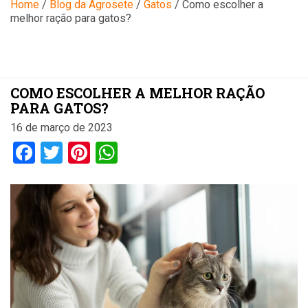
Blog
Home
/
Blog da Agrosete
/
Gatos
/
Como escolher a
melhor ração para gatos?
COMO ESCOLHER A MELHOR RAÇÃO
PARA GATOS?
16 de março de 2023
Facebook
Twitter
Pinterest
WhatsApp