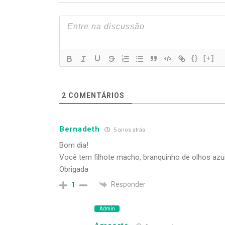
{}
[+]
2
COMENTÁRIOS
Bernadeth
5 anos atrás
Bom dia!
Você tem filhote macho, branquinho de olhos azu
Obrigada
Responder
1
Admin