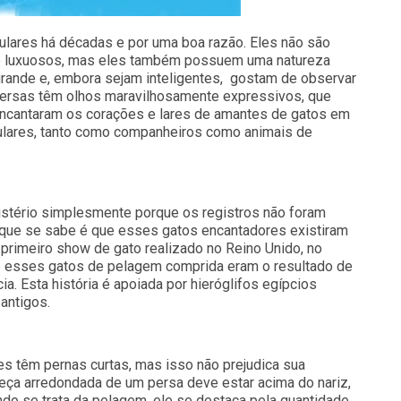
ulares há décadas e por uma boa razão. Eles não são
e luxuosos, mas eles também possuem uma natureza
ande e, embora sejam inteligentes, gostam de observar
persas têm olhos maravilhosamente expressivos, que
ncantaram os corações e lares de amantes de gatos em
lares, tanto como companheiros como animais de
istério simplesmente porque os registros não foram
 que se sabe é que esses gatos encantadores existiram
 primeiro show de gato realizado no Reino Unido, no
e esses gatos de pelagem comprida eram o resultado de
. Esta história é apoiada por hieróglifos egípcios
antigos.
les têm pernas curtas, mas isso não prejudica sua
beça arredondada de um persa deve estar acima do nariz,
do se trata da pelagem, ele se destaca pela quantidade,