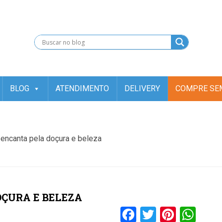
).getTime(),event:'gtm.js'});var f=d.getElementsByTagName(s)[0], j=d.
.insertBefore(j,f); })(window,document,'script','dataLayer','GT
BLOG
ATENDIMENTO
DELIVERY
COMPRE SEM
encanta pela doçura e beleza
OÇURA E BELEZA
Facebook
Twitter
Pinter
Wh