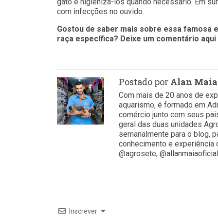
gato e higienizá-los quando necessário. Em sum
com infecções no ouvido.
Gostou de saber mais sobre essa famosa e
raça específica? Deixe um comentário aqui 
Postado por
Alan Maia
Com mais de 20 anos de expe
aquarismo, é formado em Ad
comércio junto com seus pais.
geral das duas unidades Agr
semanalmente para o blog, 
conhecimento e experiência d
@agrosete, @allanmaiaoficia
Inscrever