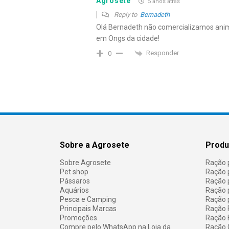
Agrosete
5 anos atrás
Reply to
Bernadeth
Olá Bernadeth não comercializamos anim
em Ongs da cidade!
Responder
0
Sobre a Agrosete
Produ
Sobre Agrosete
Ração 
Pet shop
Ração 
Pássaros
Ração 
Aquários
Ração 
Pesca e Camping
Ração 
Principais Marcas
Ração 
Promoções
Ração E
Compre pelo WhatsApp na Loja da
Ração 