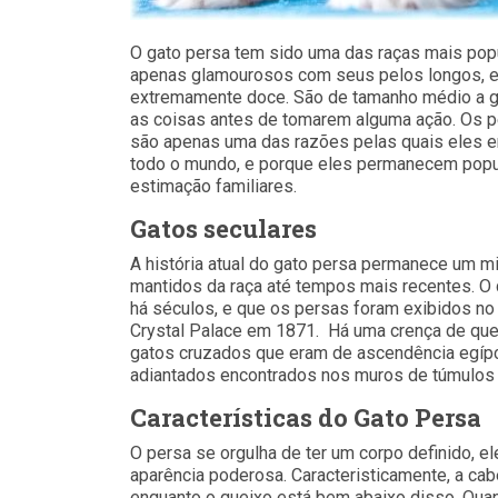
O gato persa tem sido uma das raças mais pop
apenas glamourosos com seus pelos longos, 
extremamente doce. São de tamanho médio a gr
as coisas antes de tomarem alguma ação. Os 
são apenas uma das razões pelas quais eles e
todo o mundo, e porque eles permanecem popu
estimação familiares.
Gatos seculares
A história atual do gato persa permanece um m
mantidos da raça até tempos mais recentes. O
há séculos, e que os persas foram exibidos no
Crystal Palace em 1871. Há uma crença de qu
gatos cruzados que eram de ascendência egípcia
adiantados encontrados nos muros de túmulos 
Características do Gato Persa
O persa se orgulha de ter um corpo definido, e
aparência poderosa. Caracteristicamente, a ca
enquanto o queixo está bem abaixo disso. Quan