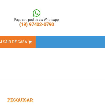
createElement(s),dl=l!='dataLayer'?'&l='+l:'';j.async=true;j.src=
M-N9LBXCV');
Faça seu pedido via Whatsapp
(19) 97402-0790
 SAIR DE CASA
est
atsApp
PESQUISAR