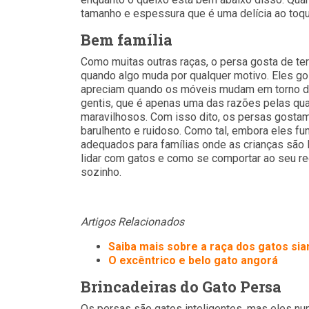
tamanho e espessura que é uma delícia ao toqu
Bem família
Como muitas outras raças, o persa gosta de ter
quando algo muda por qualquer motivo. Eles g
apreciam quando os móveis mudam em torno da
gentis, que é apenas uma das razões pelas qua
maravilhosos. Com isso dito, os persas gosta
barulhento e ruidoso. Como tal, embora eles f
adequados para famílias onde as crianças são 
lidar com gatos e como se comportar ao seu r
sozinho.
Artigos Relacionados
Saiba mais sobre a raça dos gatos si
O excêntrico e belo gato angorá
Brincadeiras
do Gato Persa
Os persas são gatos inteligentes, mas eles nu