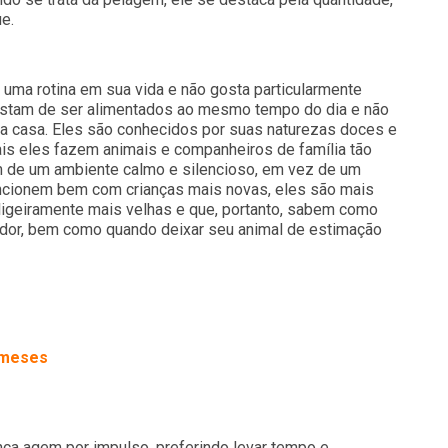
e.
 uma rotina em sua vida e não gosta particularmente
ostam de ser alimentados ao mesmo tempo do dia e não
 casa. Eles são conhecidos por suas naturezas doces e
is eles fazem animais e companheiros de família tão
m de um ambiente calmo e silencioso, em vez de um
uncionem bem com crianças mais novas, eles são mais
ligeiramente mais velhas e que, portanto, sabem como
edor, bem como quando deixar seu animal de estimação
ameses
nca agem por impulso, preferindo levar tempo e