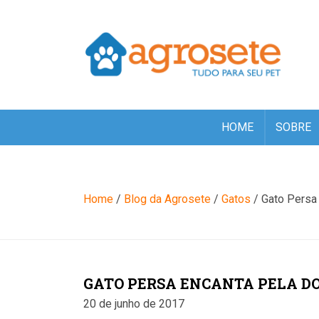
(function(w,d,s,l,i){w[l]=w[l]||[];w[l].push({'gtm.start': new Date(
'https://www.googletagmanager.com/gtm.js?id='+i+dl;f.parentNode
HOME
SOBRE
Blog
Home
/
Blog da Agrosete
/
Gatos
/
Gato Persa 
GATO PERSA ENCANTA PELA D
20 de junho de 2017