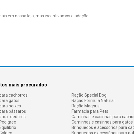
ais em nossa loja, mas incentivamos a adoção
tos mais procurados
para cachorros
Ração Special Dog
para gatos
Ração Fórmula Natural
para peixes
Ração Magnus
para pássaros
Farmácia para Pets
para roedores
Caminhas e casinhas para cacho
Pedigree
Caminhas e casinhas para gatos
quilíbrio
Brinquedos e acessórios para ca
Golden
Brinquedos e acessórios para ga