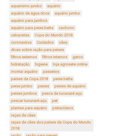
aquarismo jumbo
aquário
aquário de água doce
aquário jumbo
aquário para jumbos
aquário para peixe betta
cachorro
calopsitas
Copa do Mundo 2018
coronavírus
Cuidados
cães
dicas sobre ração para peixes
filtros externos
filtros internos
gatos
hidratação
higiene
loja agrosete online
montar aquário
passeios
países da Copa 2018
peixe betta
peixe jumbo
peixes
peixes de aquário
peixes jumbos
pesca de tucunaré-açu
pescar tucunaré-açu
pet
plantas para aquário
psitacídeos
raças de cães
raças de cães dos países da Copa do Mundo
2018
ração
ração para peixes