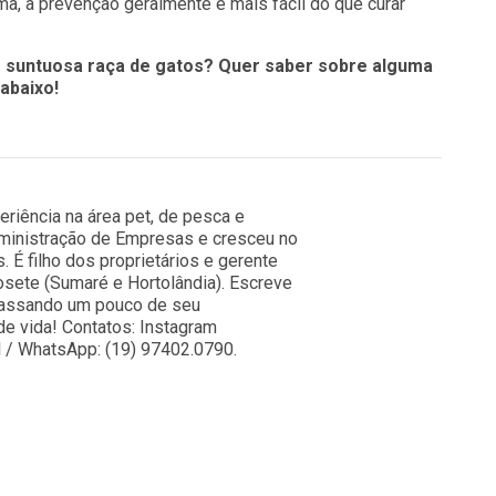
a, a prevenção geralmente é mais fácil do que curar
 suntuosa raça de gatos? Quer saber sobre alguma
abaixo!
riência na área pet, de pesca e
ministração de Empresas e cresceu no
 É filho dos proprietários e gerente
osete (Sumaré e Hortolândia). Escreve
passando um pouco de seu
e vida! Contatos: Instagram
l / WhatsApp: (19) 97402.0790.