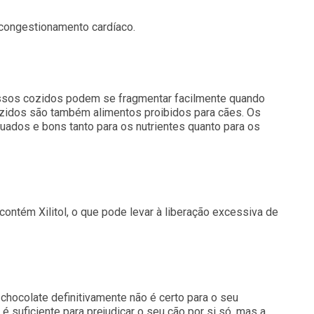
 congestionamento cardíaco.
ossos cozidos podem se fragmentar facilmente quando
ozidos são também alimentos proibidos para cães. Os
uados e bons tanto para os nutrientes quanto para os
ontém Xilitol, o que pode levar à liberação excessiva de
chocolate definitivamente não é certo para o seu
é suficiente para prejudicar o seu cão por si só, mas a