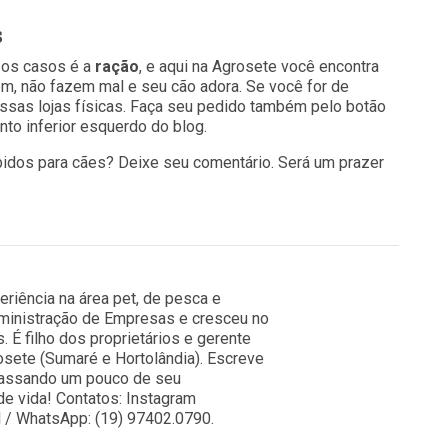
s
 os casos é a
ração
, e aqui na Agrosete você encontra
em, não fazem mal e seu cão adora. Se você for de
ossas lojas físicas. Faça seu pedido também pelo botão
to inferior esquerdo do blog.
bidos para cães? Deixe seu comentário. Será um prazer
riência na área pet, de pesca e
ministração de Empresas e cresceu no
 É filho dos proprietários e gerente
osete (Sumaré e Hortolândia). Escreve
passando um pouco de seu
e vida! Contatos: Instagram
l / WhatsApp: (19) 97402.0790.