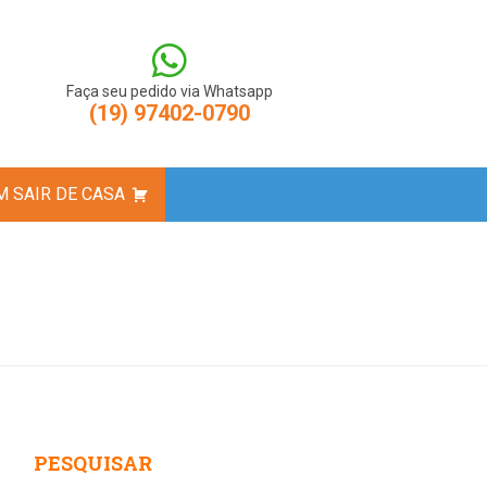
createElement(s),dl=l!='dataLayer'?'&l='+l:'';j.async=true;j.src=
M-N9LBXCV');
Faça seu pedido via Whatsapp
(19) 97402-0790
 SAIR DE CASA
est
atsApp
PESQUISAR