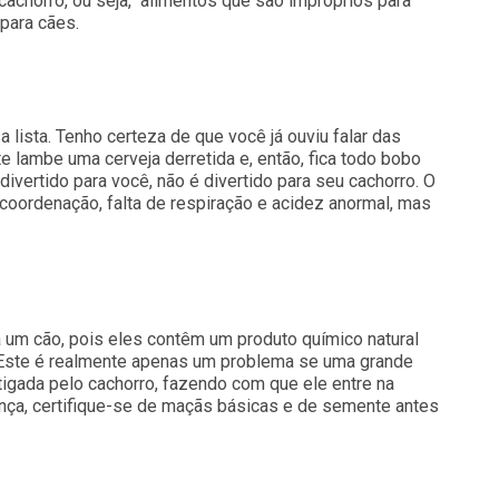
 cachorro, ou seja, alimentos que são impróprios para
para cães.
 lista. Tenho certeza de que você já ouviu falar das
e lambe uma cerveja derretida e, então, fica todo bobo
ivertido para você, não é divertido para seu cachorro. O
 coordenação, falta de respiração e acidez anormal, mas
 um cão, pois eles contêm um produto químico natural
. Este é realmente apenas um problema se uma grande
igada pelo cachorro, fazendo com que ele entre na
nça, certifique-se de maçãs básicas e de semente antes