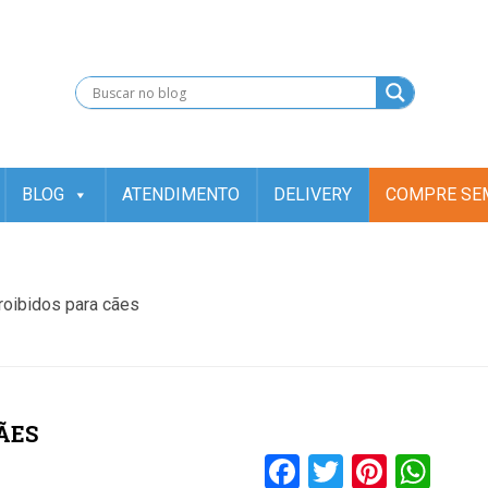
).getTime(),event:'gtm.js'});var f=d.getElementsByTagName(s)[0], j=d.
.insertBefore(j,f); })(window,document,'script','dataLayer','GT
BLOG
ATENDIMENTO
DELIVERY
COMPRE SEM
roibidos para cães
ÃES
Facebook
Twitter
Pinter
Wh