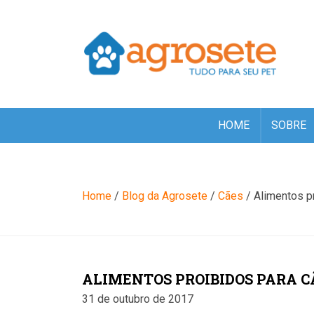
(function(w,d,s,l,i){w[l]=w[l]||[];w[l].push({'gtm.start': new Date(
'https://www.googletagmanager.com/gtm.js?id='+i+dl;f.parentNode
HOME
SOBRE
Blog
Home
/
Blog da Agrosete
/
Cães
/
Alimentos p
ALIMENTOS PROIBIDOS PARA C
31 de outubro de 2017