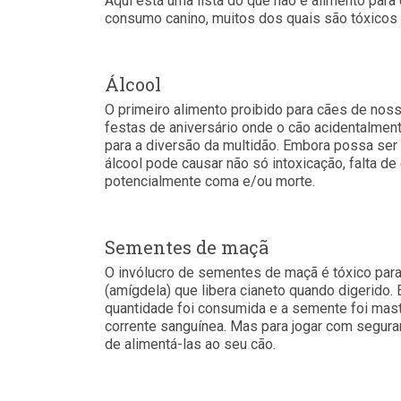
Aqui está uma lista do que não é alimento para
consumo canino, muitos dos quais são tóxicos 
Álcool
O primeiro alimento proibido para cães de nossa
festas de aniversário onde o cão acidentalment
para a diversão da multidão. Embora possa ser d
álcool pode causar não só intoxicação, falta de
potencialmente coma e/ou morte.
Sementes de maçã
O invólucro de sementes de maçã é tóxico para
(amígdela) que libera cianeto quando digerido
quantidade foi consumida e a semente foi mast
corrente sanguínea. Mas para jogar com segura
de alimentá-las ao seu cão.