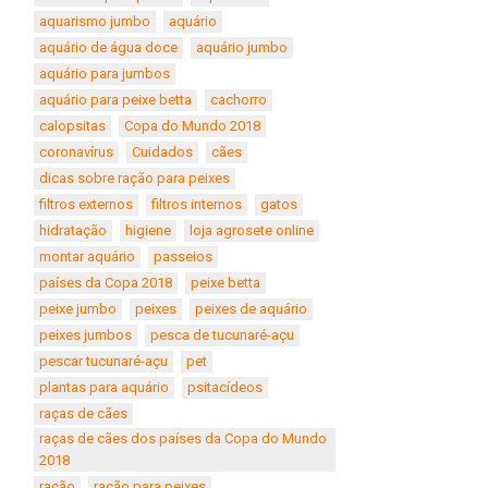
aquarismo jumbo
aquário
aquário de água doce
aquário jumbo
aquário para jumbos
aquário para peixe betta
cachorro
calopsitas
Copa do Mundo 2018
coronavírus
Cuidados
cães
dicas sobre ração para peixes
filtros externos
filtros internos
gatos
hidratação
higiene
loja agrosete online
montar aquário
passeios
países da Copa 2018
peixe betta
peixe jumbo
peixes
peixes de aquário
peixes jumbos
pesca de tucunaré-açu
pescar tucunaré-açu
pet
plantas para aquário
psitacídeos
raças de cães
raças de cães dos países da Copa do Mundo
2018
ração
ração para peixes