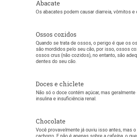
Abacate
Os abacates podem causar diarreia, vômitos e
Ossos cozidos
Quando se trata de ossos, o perigo é que os 
são mordidos pelo seu cão, por isso, ossos c
ossos crus (não cozidos), no entanto, são adeq
dentes do seu cão.
Doces e chiclete
Não só o doce contém açúcar, mas geralmente c
insulina e insuficiência renal.
Chocolate
Você provavelmente já ouviu isso antes, mas o 
cachorro. E não é apenas sobre a cafeína, o que 