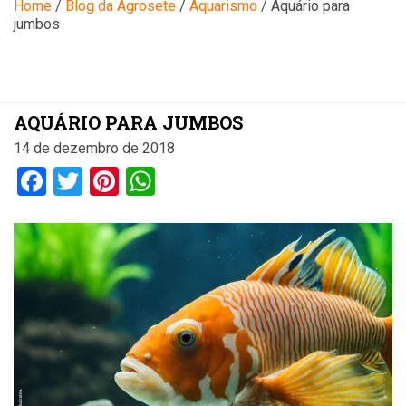
Blog
Home
/
Blog da Agrosete
/
Aquarismo
/
Aquário para
jumbos
AQUÁRIO PARA JUMBOS
14 de dezembro de 2018
Facebook
Twitter
Pinterest
WhatsApp