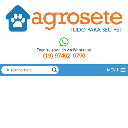
(function(w,d,s,l,i){w[l]=w[l]||[];w[l].push({'gtm.start': new
Date().getTime(),event:'gtm.js'});var
f=d.getElementsByTagName(s)[0],
j=d.createElement(s),dl=l!='dataLayer'?'&l='+l:'';j.async=true;j.src=
'https://www.googletagmanager.com/gtm.js?
id='+i+dl;f.parentNode.insertBefore(j,f); })
(window,document,'script','dataLayer','GTM-N9LBXCV');
Faça seu pedido via Whatsapp
(19) 97402-0790
MENU