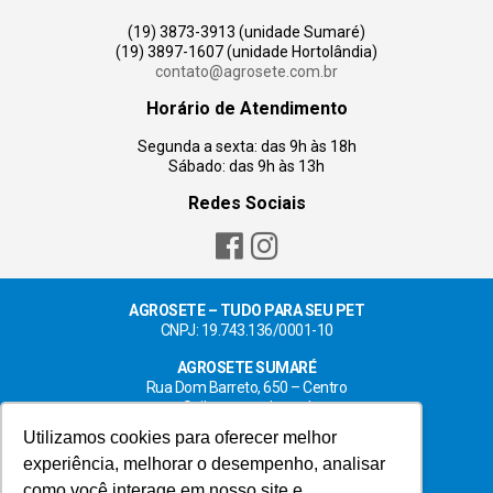
(19) 3873-3913 (unidade Sumaré)
(19) 3897-1607 (unidade Hortolândia)
contato@agrosete.com.br
Horário de Atendimento
Segunda a sexta: das 9h às 18h
Sábado: das 9h às 13h
Redes Sociais
AGROSETE – TUDO PARA SEU PET
CNPJ: 19.743.136/0001-10
AGROSETE SUMARÉ
Rua Dom Barreto, 650 – Centro
Saiba como chegar!
Utilizamos cookies para oferecer melhor
AGROSETE HORTOLÂNDIA
experiência, melhorar o desempenho, analisar
Rua Luis Camilo de Camargo, 204 – Centro
Saiba como chegar!
como você interage em nosso site e