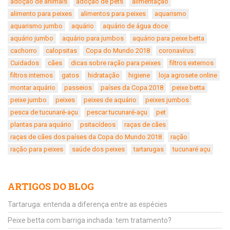
adoção de animais
adoção de pets
alimentação
alimento para peixes
alimentos para peixes
aquarismo
aquarismo jumbo
aquário
aquário de água doce
aquário jumbo
aquário para jumbos
aquário para peixe betta
cachorro
calopsitas
Copa do Mundo 2018
coronavírus
Cuidados
cães
dicas sobre ração para peixes
filtros externos
filtros internos
gatos
hidratação
higiene
loja agrosete online
montar aquário
passeios
países da Copa 2018
peixe betta
peixe jumbo
peixes
peixes de aquário
peixes jumbos
pesca de tucunaré-açu
pescar tucunaré-açu
pet
plantas para aquário
psitacídeos
raças de cães
raças de cães dos países da Copa do Mundo 2018
ração
ração para peixes
saúde dos peixes
tartarugas
tucunaré açu
ARTIGOS DO BLOG
Tartaruga: entenda a diferença entre as espécies
Peixe betta com barriga inchada: tem tratamento?