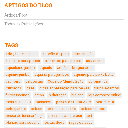
ARTIGOS DO BLOG
Artigos/Post
Todas as Publicações
TAGS
adoção de animais
adoção de pets
alimentação
alimento para peixes
alimentos para peixes
aquarismo
aquarismo jumbo
aquário
aquário de água doce
aquário jumbo
aquário para jumbos
aquário para peixe betta
cachorro
calopsitas
Copa do Mundo 2018
coronavírus
Cuidados
cães
dicas sobre ração para peixes
filtros externos
filtros internos
gatos
hidratação
higiene
loja agrosete online
montar aquário
passeios
países da Copa 2018
peixe betta
peixe jumbo
peixes
peixes de aquário
peixes jumbos
pesca de tucunaré-açu
pescar tucunaré-açu
pet
plantas para aquário
psitacídeos
raças de cães