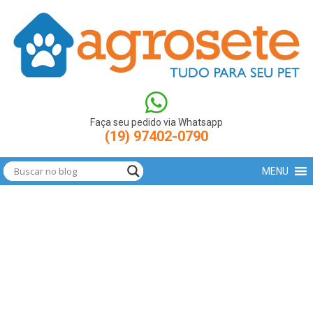
(function(w,d,s,l,i){w[l]=w[l]||[];w[l].push({'gtm.start': new
Date().getTime(),event:'gtm.js'});var
f=d.getElementsByTagName(s)[0],
j=d.createElement(s),dl=l!='dataLayer'?'&l='+l:'';j.async=true;j.src=
'https://www.googletagmanager.com/gtm.js?
id='+i+dl;f.parentNode.insertBefore(j,f); })
(window,document,'script','dataLayer','GTM-N9LBXCV');
Faça seu pedido via Whatsapp
(19) 97402-0790
MENU