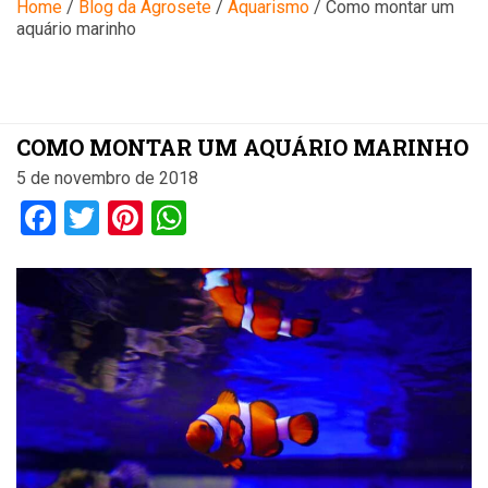
Blog
Home
/
Blog da Agrosete
/
Aquarismo
/
Como montar um
aquário marinho
COMO MONTAR UM AQUÁRIO MARINHO
5 de novembro de 2018
Facebook
Twitter
Pinterest
WhatsApp