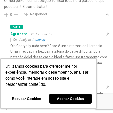
O meu peixe fica na posição vertical toda hora parado ,o que
pode ser ? E como tratar?
Responder
0
Admin
Agrosete
6 anos atrás
Reply to
Gabryelly
Olá Gabryelly tudo bem? Esse é um sintomas de Hidropsia.
Uma infecção na bexiga natatória do peixe dificultando a
natação dele! Nesse caso o ideal é fazer um tratamento com
antibiótico durante 5 dias! Qualquer dúvida estamos a sua
Utilizamos cookies para oferecer melhor
disposição!
experiência, melhorar o desempenho, analisar
Responder
0
como você interage em nosso site e
personalizar conteúdo.
Maya
6 anos atrás
Meu peixinho só fica do fundo do aquário , não tá comendo
Recusar Cookies
Aceitar Cookies
direito e com a barriga pra cima
Responder
0