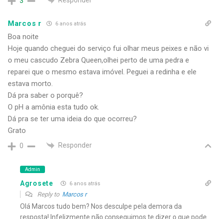
3
Marcos r
6 anos atrás
Boa noite
Hoje quando cheguei do serviço fui olhar meus peixes e não vi
o meu cascudo Zebra Queen,olhei perto de uma pedra e
reparei que o mesmo estava imóvel. Peguei a redinha e ele
estava morto.
Dá pra saber o porquê?
O pH a amônia esta tudo ok.
Dá pra se ter uma ideia do que ocorreu?
Grato
Responder
0
Admin
Agrosete
6 anos atrás
Reply to
Marcos r
Olá Marcos tudo bem? Nos desculpe pela demora da
resposta! Infelizmente não conseguimos te dizer o que pode