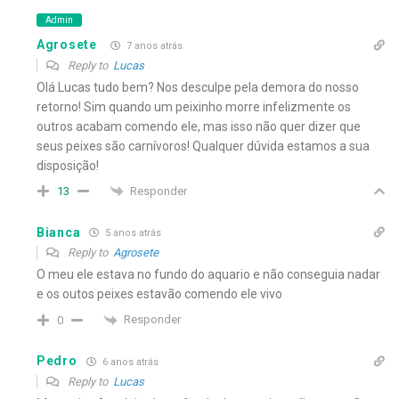
Admin
Agrosete
7 anos atrás
Reply to
Lucas
Olá Lucas tudo bem? Nos desculpe pela demora do nosso
retorno! Sim quando um peixinho morre infelizmente os
outros acabam comendo ele, mas isso não quer dizer que
seus peixes são carnívoros! Qualquer dúvida estamos a sua
disposição!
Responder
13
Bianca
5 anos atrás
Reply to
Agrosete
O meu ele estava no fundo do aquario e não conseguia nadar
e os outos peixes estavão comendo ele vivo
Responder
0
Pedro
6 anos atrás
Reply to
Lucas