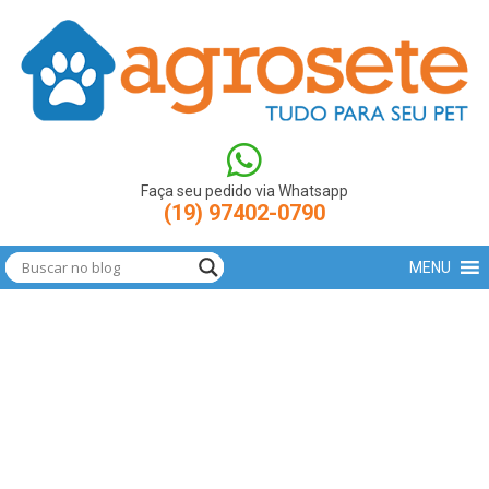
(function(w,d,s,l,i){w[l]=w[l]||[];w[l].push({'gtm.start': new
Date().getTime(),event:'gtm.js'});var
f=d.getElementsByTagName(s)[0],
j=d.createElement(s),dl=l!='dataLayer'?'&l='+l:'';j.async=true;j.src=
'https://www.googletagmanager.com/gtm.js?
id='+i+dl;f.parentNode.insertBefore(j,f); })
(window,document,'script','dataLayer','GTM-N9LBXCV');
Faça seu pedido via Whatsapp
(19) 97402-0790
MENU