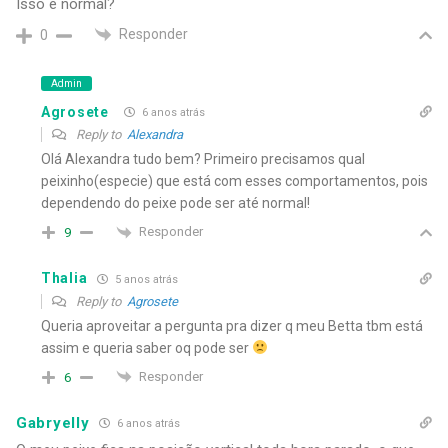
Isso é normal?
Responder
0
Admin
Agrosete
6 anos atrás
Reply to
Alexandra
Olá Alexandra tudo bem? Primeiro precisamos qual
peixinho(especie) que está com esses comportamentos, pois
dependendo do peixe pode ser até normal!
Responder
9
Thalia
5 anos atrás
Reply to
Agrosete
Queria aproveitar a pergunta pra dizer q meu Betta tbm está
assim e queria saber oq pode ser
Responder
6
Gabryelly
6 anos atrás