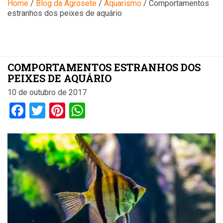
Blog
Home
/
Blog da Agrosete
/
Aquarismo
/
Comportamentos
estranhos dos peixes de aquário
COMPORTAMENTOS ESTRANHOS DOS
PEIXES DE AQUÁRIO
10 de outubro de 2017
Facebook
Twitter
Pinterest
WhatsApp