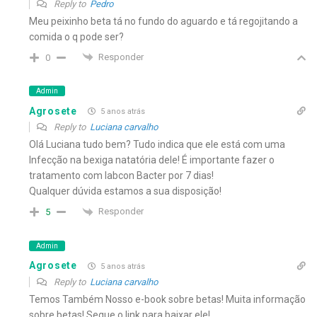
Reply to
Pedro
Meu peixinho beta tá no fundo do aguardo e tá regojitando a
comida o q pode ser?
Responder
0
Admin
Agrosete
5 anos atrás
Reply to
Luciana carvalho
Olá Luciana tudo bem? Tudo indica que ele está com uma
Infecção na bexiga natatória dele! É importante fazer o
tratamento com labcon Bacter por 7 dias!
Qualquer dúvida estamos a sua disposição!
Responder
5
Admin
Agrosete
5 anos atrás
Reply to
Luciana carvalho
Temos Também Nosso e-book sobre betas! Muita informação
sobre betas! Segue o link para baixar ele!