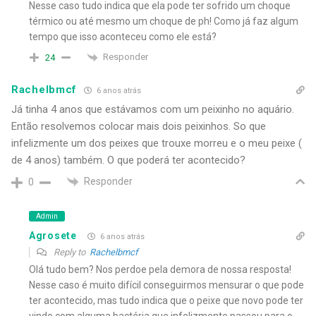
Nesse caso tudo indica que ela pode ter sofrido um choque
térmico ou até mesmo um choque de ph! Como já faz algum
tempo que isso aconteceu como ele está?
Responder
24
Rachelbmcf
6 anos atrás
Já tinha 4 anos que estávamos com um peixinho no aquário.
Então resolvemos colocar mais dois peixinhos. So que
infelizmente um dos peixes que trouxe morreu e o meu peixe (
de 4 anos) também. O que poderá ter acontecido?
Responder
0
Admin
Agrosete
6 anos atrás
Reply to
Rachelbmcf
Olá tudo bem? Nos perdoe pela demora de nossa resposta!
Nesse caso é muito difícil conseguirmos mensurar o que pode
ter acontecido, mas tudo indica que o peixe que novo pode ter
vindo com alguma bactéria que infelizmente passou para o