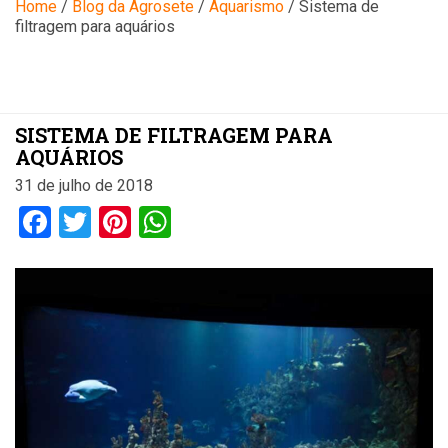
Blog
Home
/
Blog da Agrosete
/
Aquarismo
/
Sistema de
filtragem para aquários
SISTEMA DE FILTRAGEM PARA
AQUÁRIOS
31 de julho de 2018
Facebook
Twitter
Pinterest
WhatsApp