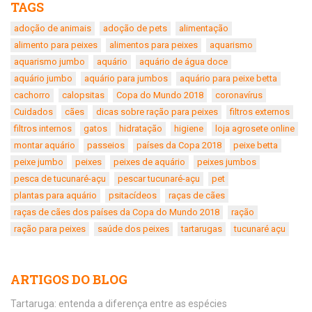
TAGS
adoção de animais
adoção de pets
alimentação
alimento para peixes
alimentos para peixes
aquarismo
aquarismo jumbo
aquário
aquário de água doce
aquário jumbo
aquário para jumbos
aquário para peixe betta
cachorro
calopsitas
Copa do Mundo 2018
coronavírus
Cuidados
cães
dicas sobre ração para peixes
filtros externos
filtros internos
gatos
hidratação
higiene
loja agrosete online
montar aquário
passeios
países da Copa 2018
peixe betta
peixe jumbo
peixes
peixes de aquário
peixes jumbos
pesca de tucunaré-açu
pescar tucunaré-açu
pet
plantas para aquário
psitacídeos
raças de cães
raças de cães dos países da Copa do Mundo 2018
ração
ração para peixes
saúde dos peixes
tartarugas
tucunaré açu
ARTIGOS DO BLOG
Tartaruga: entenda a diferença entre as espécies