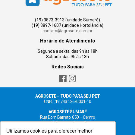
(19) 3873-3913 (unidade Sumaré)
(19) 3897-1607 (unidade Hortolândia)
contato@agrosete.com.br
Horário de Atendimento
Segunda a sexta: das 9h às 18h
Sábado: das 9h às 13h
Redes Sociais
AGROSETE – TUDO PARA SEU PET
CNPJ: 19.743.136/0001-10
AGROSETE SUMARÉ
Rua Dom Barreto, 650 – Centro
Saiba como chegar!
Utilizamos cookies para oferecer melhor
AGROSETE HORTOLÂNDIA