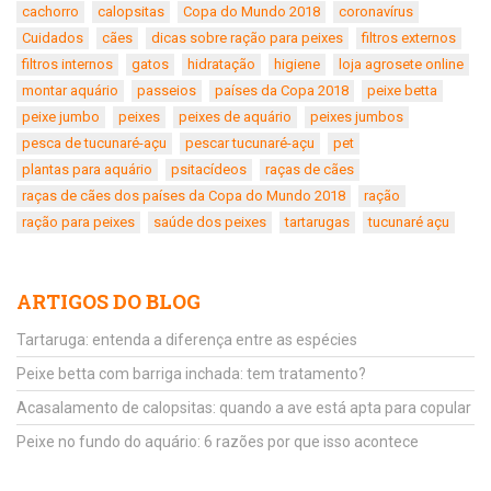
cachorro
calopsitas
Copa do Mundo 2018
coronavírus
Cuidados
cães
dicas sobre ração para peixes
filtros externos
filtros internos
gatos
hidratação
higiene
loja agrosete online
montar aquário
passeios
países da Copa 2018
peixe betta
peixe jumbo
peixes
peixes de aquário
peixes jumbos
pesca de tucunaré-açu
pescar tucunaré-açu
pet
plantas para aquário
psitacídeos
raças de cães
raças de cães dos países da Copa do Mundo 2018
ração
ração para peixes
saúde dos peixes
tartarugas
tucunaré açu
ARTIGOS DO BLOG
Tartaruga: entenda a diferença entre as espécies
Peixe betta com barriga inchada: tem tratamento?
Acasalamento de calopsitas: quando a ave está apta para copular
Peixe no fundo do aquário: 6 razões por que isso acontece