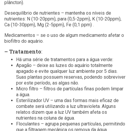
plâncton).
Desequilíbrio de nutrientes – mantenha os níveis de
nutrientes: N (10-20ppm), para (0,5-2ppm), K (10-20ppm),
Ca (10-30ppm), Mg (2-5ppm), Fe (0,1 ppm) .
Medicamentos – se o uso de algum medicamento afetar o
biofiltro do aquário.
– Tratamento
:
Há uma série de tratamentos para a água verde:
Apagão – deixe as luzes do aquário totalmente
apagado e evite qualquer luz ambiente por 5 dias.
Suas plantas possuem reservas, podendo sobreviver
por este período, as algas não.
Micro filtro – filtros de partículas finas podem limpar
a água.
Esterilizador UV – uma das formas mais eficaz de
combate será utilizando a luz ultravioleta. Alguns
relatos dizem que a luz UV também afeta os
nutrientes na coluna de água.
Floculantes – agrupa pequenas partículas, permitindo
que a filtragem mecânica os remova da água.