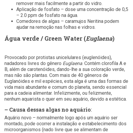
remover mais facilmente a partir do vidro.
Aplicação de fosfato – dose uma concentração de 0,5
– 2.0 ppm de fosfato na água.
Comedores de algas – caramujos Neritina podem
ajudar na remoção nas folhas e vidros.
Água verde / Green Water (
Euglaena
)
Provocado por protistas unicelulares (euglenóides),
nadadores livres do gênero
Euglaena
. Contém clorofila A e
B, além de carotenóides, dando-lhe a sua coloração verde,
mas não são plantas. Com mais de 40 gêneros de
Euglanóides e mil espécies, esta alga é uma das formas de
vida mais abundante e comum do planeta, sendo essencial
para a cadeia alimentar. Infelizmente, ou felizmente,
nenhum aquarista o quer em seu aquário, devido a estética.
– Causa dessas algas no aquário
:
Aquário novo – normalmente logo após um aquário ser
montado, pode ocorrer a instalação e estabelecimento dos
microorganismos (nado livre que se alimentam de