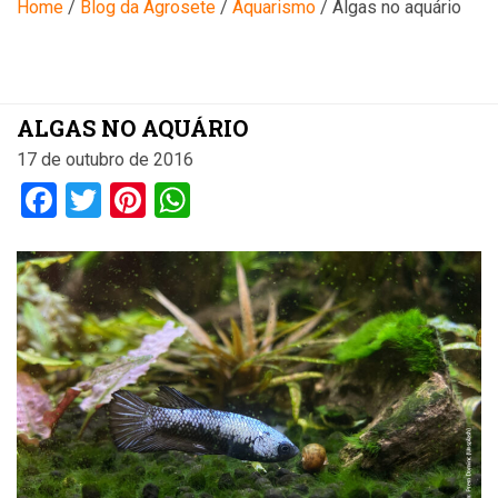
Blog
Home
/
Blog da Agrosete
/
Aquarismo
/
Algas no aquário
ALGAS NO AQUÁRIO
17 de outubro de 2016
Facebook
Twitter
Pinterest
WhatsApp