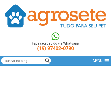
(function(w,d,s,l,i){w[l]=w[l]||[];w[l].push({'gtm.start': new
Date().getTime(),event:'gtm.js'});var
f=d.getElementsByTagName(s)[0],
j=d.createElement(s),dl=l!='dataLayer'?'&l='+l:'';j.async=true;j.src=
'https://www.googletagmanager.com/gtm.js?
id='+i+dl;f.parentNode.insertBefore(j,f); })
(window,document,'script','dataLayer','GTM-N9LBXCV');
Faça seu pedido via Whatsapp
(19) 97402-0790
MENU