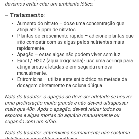
devemos evitar criar um ambiente lótico.
– Tratamento
:
Aumento do nitrato – dose uma concentração que
atinja até 5 ppm de nitratos.
Plantas de crescimento rápido – adicione plantas que
irão competir com as algas pelos nutrientes mais
rapidamente.
Apagão – estas algas não podem viver sem luz.
Excel / H202 (água oxigenada)- use uma seringa para
atingir áreas afetadas e em seguida remova
manualmente.
Eritromicina – utilize este antibiótico na metade da
dosagem diretamente na coluna d´água.
Nota do tradutor: o apagão só deve ser adotado se houver
uma proliferação muito grande e não deverá ultrapassar
mais que 48h. Após o apagão, deverá retirar todos os
esporos e algas mortas do aquário manualmente ou
sugando com um sifão.
Nota do tradutor: eritromicina normalmente não costuma
debilitar as macrófitas aquáticas.