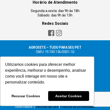
Horário de Atendimento
Segunda a sexta: das 9h às 18h
Sábado: das 9h às 13h
Redes Sociais
AGROSETE – TUDO PARA SEU PET
CNPJ: 19.743.136/0001-10
AGROSETE SUMARÉ
Utilizamos cookies para oferecer melhor
Rua Dom Barreto, 650 – Centro
Saiba como chegar!
experiência, melhorar o desempenho, analisar
como você interage em nosso site e
AGROSETE HORTOLÂNDIA
Rua Luis Camilo de Camargo, 204 – Centro
personalizar conteúdo.
Saiba como chegar!
Recusar Cookies
Aceitar Cookies
© 2023 Agrosete – tudo para seu pet. Todos os direitos
reservados. |
Termos de uso
|
Política de privacidade