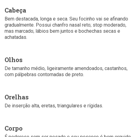
Cabeça
Bem destacada, longa e seca. Seu focinho vai se afinando
gradualmente. Possui chanfro nasal reto; stop moderado,
mas marcado; lábios bem juntos e bochechas secas e
achatadas.
Olhos
De tamanho médio, ligeiramente amendoados, castanhos,
com pálpebras contornadas de preto.
Orelhas
De inserção alta, eretas, triangulares e rígidas.
Corpo
É poderoso sem ser pesado e seu pescoço é bem erguido.