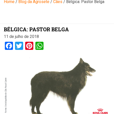
Blog
Home
/
Blog da Agrosete
/
Cães
/
Bélgica: Pastor Belga
BÉLGICA: PASTOR BELGA
11 de julho de 2018
Facebook
Twitter
Pinterest
WhatsApp