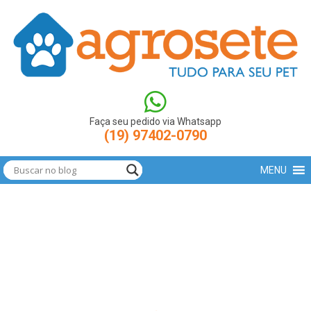
(function(w,d,s,l,i){w[l]=w[l]||[];w[l].push({'gtm.start': new
Date().getTime(),event:'gtm.js'});var
f=d.getElementsByTagName(s)[0],
j=d.createElement(s),dl=l!='dataLayer'?'&l='+l:'';j.async=true;j.src=
'https://www.googletagmanager.com/gtm.js?
id='+i+dl;f.parentNode.insertBefore(j,f); })
(window,document,'script','dataLayer','GTM-N9LBXCV');
Faça seu pedido via Whatsapp
(19) 97402-0790
MENU