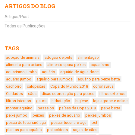
ARTIGOS DO BLOG
Artigos/Post
Todas as Publicações
TAGS
adoção de animais
adoção de pets
alimentação
alimento para peixes
alimentos para peixes
aquarismo
aquarismo jumbo
aquário
aquário de água doce
aquário jumbo
aquário para jumbos
aquário para peixe betta
cachorro
calopsitas
Copa do Mundo 2018
coronavírus
Cuidados
cães
dicas sobre ração para peixes
filtros externos
filtros internos
gatos
hidratação
higiene
loja agrosete online
montar aquário
passeios
países da Copa 2018
peixe betta
peixe jumbo
peixes
peixes de aquário
peixes jumbos
pesca de tucunaré-açu
pescar tucunaré-açu
pet
plantas para aquário
psitacídeos
raças de cães