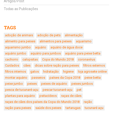
Artigos/Post
Todas as Publicações
TAGS
adoção de animais
adoção de pets
alimentação
alimento para peixes
alimentos para peixes
aquarismo
aquarismo jumbo
aquário
aquário de água doce
aquário jumbo
aquário para jumbos
aquário para peixe betta
cachorro
calopsitas
Copa do Mundo 2018
coronavírus
Cuidados
cães
dicas sobre ração para peixes
filtros externos
filtros internos
gatos
hidratação
higiene
loja agrosete online
montar aquário
passeios
países da Copa 2018
peixe betta
peixe jumbo
peixes
peixes de aquário
peixes jumbos
pesca de tucunaré-açu
pescar tucunaré-açu
pet
plantas para aquário
psitacídeos
raças de cães
raças de cães dos países da Copa do Mundo 2018
ração
ração para peixes
saúde dos peixes
tartarugas
tucunaré açu