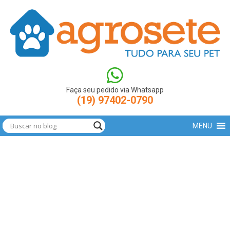
(function(w,d,s,l,i){w[l]=w[l]||[];w[l].push({'gtm.start': new
Date().getTime(),event:'gtm.js'});var
f=d.getElementsByTagName(s)[0],
j=d.createElement(s),dl=l!='dataLayer'?'&l='+l:'';j.async=true;j.src=
'https://www.googletagmanager.com/gtm.js?
id='+i+dl;f.parentNode.insertBefore(j,f); })
(window,document,'script','dataLayer','GTM-N9LBXCV');
Faça seu pedido via Whatsapp
(19) 97402-0790
MENU