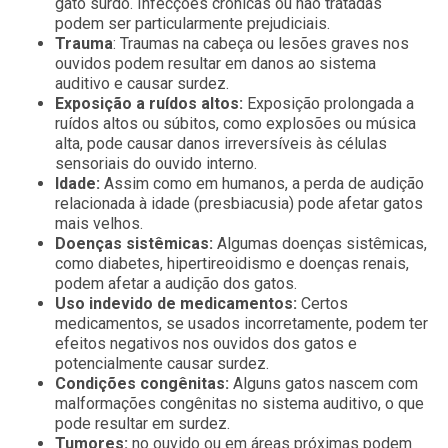
gato surdo. Infecções crônicas ou não tratadas
podem ser particularmente prejudiciais.
Trauma
: Traumas na cabeça ou lesões graves nos
ouvidos podem resultar em danos ao sistema
auditivo e causar surdez.
Exposição a ruídos altos:
Exposição prolongada a
ruídos altos ou súbitos, como explosões ou música
alta, pode causar danos irreversíveis às células
sensoriais do ouvido interno.
Idade:
Assim como em humanos, a perda de audição
relacionada à idade (presbiacusia) pode afetar gatos
mais velhos.
Doenças sistêmicas:
Algumas doenças sistêmicas,
como diabetes, hipertireoidismo e doenças renais,
podem afetar a audição dos gatos.
Uso indevido de medicamentos:
Certos
medicamentos, se usados incorretamente, podem ter
efeitos negativos nos ouvidos dos gatos e
potencialmente causar surdez.
Condições congênitas:
Alguns gatos nascem com
malformações congênitas no sistema auditivo, o que
pode resultar em surdez.
Tumores:
no ouvido ou em áreas próximas podem