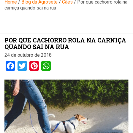
Blog
Home
/
Blog da Agrosete
/
Cães
/
Por que cachorro rola na
carniça quando sai na rua
POR QUE CACHORRO ROLA NA CARNIÇA
QUANDO SAI NA RUA
24 de outubro de 2018
Facebook
Twitter
Pinterest
WhatsApp