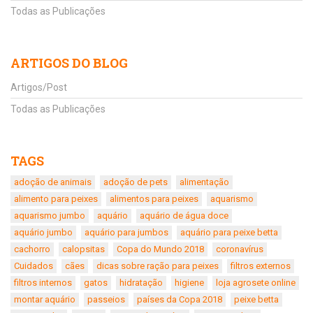
Todas as Publicações
ARTIGOS DO BLOG
Artigos/Post
Todas as Publicações
TAGS
adoção de animais
adoção de pets
alimentação
alimento para peixes
alimentos para peixes
aquarismo
aquarismo jumbo
aquário
aquário de água doce
aquário jumbo
aquário para jumbos
aquário para peixe betta
cachorro
calopsitas
Copa do Mundo 2018
coronavírus
Cuidados
cães
dicas sobre ração para peixes
filtros externos
filtros internos
gatos
hidratação
higiene
loja agrosete online
montar aquário
passeios
países da Copa 2018
peixe betta