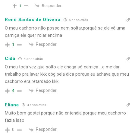
Responder
1
Renê Santos de Oliveira
5 anos atrás
O meu cachorro não posso nem soltar,porquê se ele vê uma
carniça ele quer rolar encima
Responder
1
Cida
4 anos atrás
O meu toda vez que solto ele chega só carniça …e me dar
trabalho pra lavar kkk obg pela dica porque eu achava que meu
cachorro era retardado kkk
Responder
4
Eliana
4 anos atrás
Muito bom gostei porque não entendia porque meu cachorro
fazia isso
Responder
0