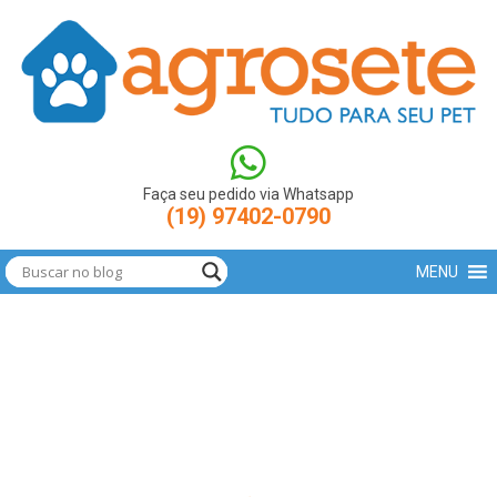
(function(w,d,s,l,i){w[l]=w[l]||[];w[l].push({'gtm.start': new
Date().getTime(),event:'gtm.js'});var
f=d.getElementsByTagName(s)[0],
j=d.createElement(s),dl=l!='dataLayer'?'&l='+l:'';j.async=true;j.src=
'https://www.googletagmanager.com/gtm.js?
id='+i+dl;f.parentNode.insertBefore(j,f); })
(window,document,'script','dataLayer','GTM-N9LBXCV');
Faça seu pedido via Whatsapp
(19) 97402-0790
MENU