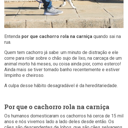
Entenda
por que cachorro rola na carniça
quando sai na
rua.
Quem tem cachorro já sabe: um minuto de distração e ele
corre para rolar sobre o chão sujo de lixo, na carcaça de um
animal morto há meses, ou coisa ainda pior, como esterco!
Ainda mais se tiver tomado banho recentemente e estiver
limpinho e cheiroso.
A culpa desse hábito desagradável é da hereditariedade.
Por que o cachorro rola na carniça
Os humanos domesticaram os cachorros há cerca de 15 mil
anos e nós vivemos lado a lado deles desde então. Os
cães são descendentes de lobos, que são cães selvagens