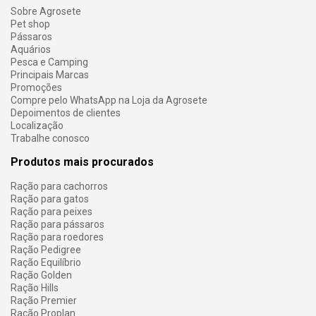
Sobre Agrosete
Pet shop
Pássaros
Aquários
Pesca e Camping
Principais Marcas
Promoções
Compre pelo WhatsApp na Loja da Agrosete
Depoimentos de clientes
Localização
Trabalhe conosco
Produtos mais procurados
Ração para cachorros
Ração para gatos
Ração para peixes
Ração para pássaros
Ração para roedores
Ração Pedigree
Ração Equilíbrio
Ração Golden
Ração Hills
Ração Premier
Ração Proplan