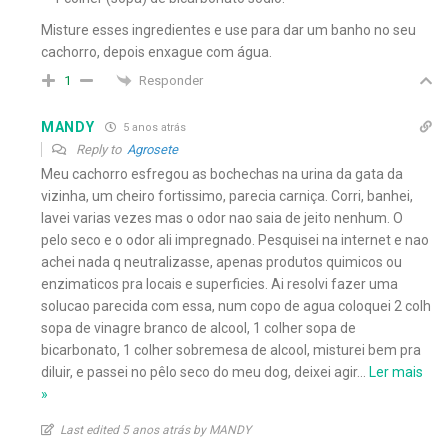
Misture esses ingredientes e use para dar um banho no seu
cachorro, depois enxague com água.
Responder
1
MANDY
5 anos atrás
Reply to
Agrosete
Meu cachorro esfregou as bochechas na urina da gata da
vizinha, um cheiro fortissimo, parecia carniça. Corri, banhei,
lavei varias vezes mas o odor nao saia de jeito nenhum. O
pelo seco e o odor ali impregnado. Pesquisei na internet e nao
achei nada q neutralizasse, apenas produtos quimicos ou
enzimaticos pra locais e superficies. Ai resolvi fazer uma
solucao parecida com essa, num copo de agua coloquei 2 colh
sopa de vinagre branco de alcool, 1 colher sopa de
bicarbonato, 1 colher sobremesa de alcool, misturei bem pra
diluir, e passei no pêlo seco do meu dog, deixei agir
…
Ler mais
»
Last edited 5 anos atrás by MANDY