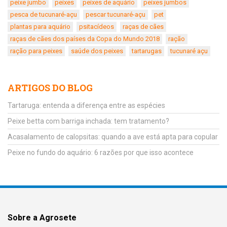
peixe jumbo
peixes
peixes de aquário
peixes jumbos
pesca de tucunaré-açu
pescar tucunaré-açu
pet
plantas para aquário
psitacídeos
raças de cães
raças de cães dos países da Copa do Mundo 2018
ração
ração para peixes
saúde dos peixes
tartarugas
tucunaré açu
ARTIGOS DO BLOG
Tartaruga: entenda a diferença entre as espécies
Peixe betta com barriga inchada: tem tratamento?
Acasalamento de calopsitas: quando a ave está apta para copular
Peixe no fundo do aquário: 6 razões por que isso acontece
Sobre a Agrosete