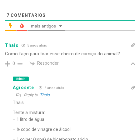
7
COMENTÁRIOS
mais antigos
Thais
5 anos atrás
Como faço para tirar esse cheiro de carniça do animal?
Responder
0
Admin
Agrosete
5 anos atrás
Reply to
Thais
Thais
Tente a mistura:
– 1 litro de água
– ½ copo de vinagre de álcool
– 1 colher (sopa) de bicarbonato sódio.