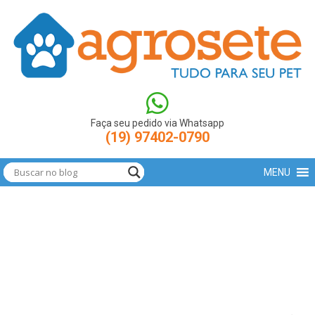
(function(w,d,s,l,i){w[l]=w[l]||[];w[l].push({'gtm.start': new
Date().getTime(),event:'gtm.js'});var
f=d.getElementsByTagName(s)[0],
j=d.createElement(s),dl=l!='dataLayer'?'&l='+l:'';j.async=true;j.src=
'https://www.googletagmanager.com/gtm.js?
id='+i+dl;f.parentNode.insertBefore(j,f); })
(window,document,'script','dataLayer','GTM-N9LBXCV');
Faça seu pedido via Whatsapp
(19) 97402-0790
MENU