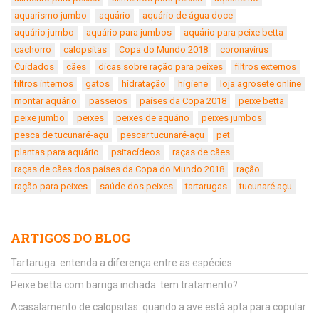
aquarismo jumbo
aquário
aquário de água doce
aquário jumbo
aquário para jumbos
aquário para peixe betta
cachorro
calopsitas
Copa do Mundo 2018
coronavírus
Cuidados
cães
dicas sobre ração para peixes
filtros externos
filtros internos
gatos
hidratação
higiene
loja agrosete online
montar aquário
passeios
países da Copa 2018
peixe betta
peixe jumbo
peixes
peixes de aquário
peixes jumbos
pesca de tucunaré-açu
pescar tucunaré-açu
pet
plantas para aquário
psitacídeos
raças de cães
raças de cães dos países da Copa do Mundo 2018
ração
ração para peixes
saúde dos peixes
tartarugas
tucunaré açu
ARTIGOS DO BLOG
Tartaruga: entenda a diferença entre as espécies
Peixe betta com barriga inchada: tem tratamento?
Acasalamento de calopsitas: quando a ave está apta para copular