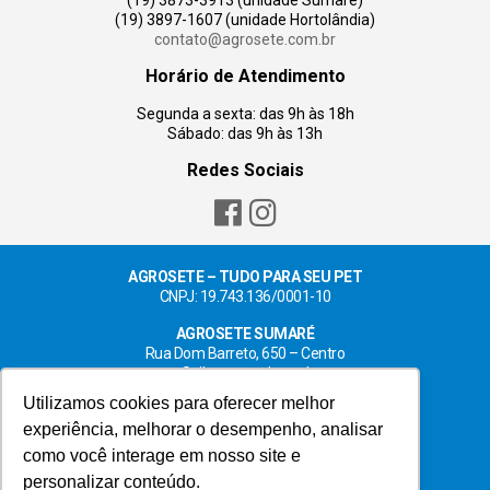
(19) 3897-1607 (unidade Hortolândia)
contato@agrosete.com.br
Horário de Atendimento
Segunda a sexta: das 9h às 18h
Sábado: das 9h às 13h
Redes Sociais
AGROSETE – TUDO PARA SEU PET
CNPJ: 19.743.136/0001-10
AGROSETE SUMARÉ
Rua Dom Barreto, 650 – Centro
Saiba como chegar!
Utilizamos cookies para oferecer melhor
AGROSETE HORTOLÂNDIA
experiência, melhorar o desempenho, analisar
Rua Luis Camilo de Camargo, 204 – Centro
Saiba como chegar!
como você interage em nosso site e
personalizar conteúdo.