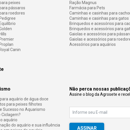
para peixes
Ração Magnus
para pássaros
Farmácia para Pets
para roedores
Caminhas e casinhas para cacho
Pedigree
Caminhas e casinhas para gatos
quilíbrio
Brinquedos e acessórios para ca
Golden
Brinquedos e acessórios para ga
ills
Gaiolas e acessórios para pássar
Premier
Gaiolas e acessórios para roedor
Proplan
Acessórios para aquários
Royal Canin
te
ismo
Não perca nossas publicaç
Assine o blog da Agrosete e rece
 para aquário de água doce
E-mail
os para peixes filhotes
de Sucesso no Aquarismo
é Ciclagem?
no aquário
nação do aquário e sua influência
ASSINAR