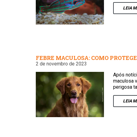
LEIA
M
FEBRE MACULOSA: COMO PROTEGE
2 de novembro de 2023
Após notíc
maculosa v
perigosa t
LEIA
M