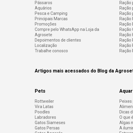
Pássaros
Ração 
Aquários
Ração 
Pesca e Camping
Ração 
Principais Marcas
Ração 
Promoções
Ração E
Compre pelo WhatsApp na Loja da
Ração 
Agrosete
Ração H
Depoimentos de clientes
Ração 
Localização
Ração 
Trabalhe conosco
Ração 
Artigos mais acessados do Blog da Agrose
Pets
Aquar
Rottweiler
Peixes
Vira Latas
Aliment
Poodles
Dicas 
Labradores
O que 
Gatos Siameses
Algas 
Gatos Persas
A ilumi