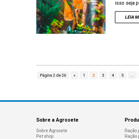
isso seja 
LEIA
M
Página 2 de 26
«
1
2
3
4
5
...
Sobre a Agrosete
Produ
Sobre Agrosete
Ração 
Pet shop
Ração 