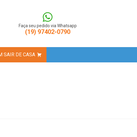
createElement(s),dl=l!='dataLayer'?'&l='+l:'';j.async=true;j.src=
M-N9LBXCV');
Faça seu pedido via Whatsapp
(19) 97402-0790
 SAIR DE CASA