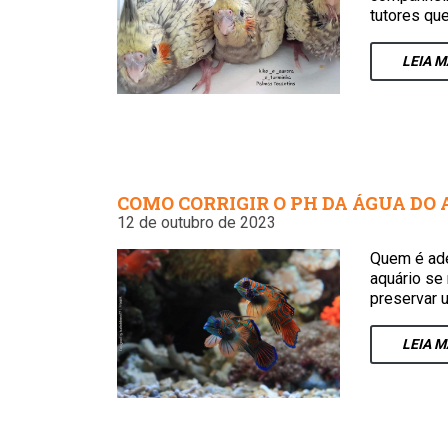
tutores qu
LEIA
M
COMO CORRIGIR O PH DA ÁGUA DO
12 de outubro de 2023
Quem é ade
aquário se 
preservar 
LEIA
M