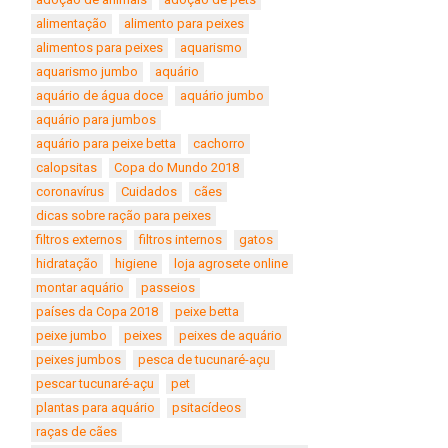
alimentação
alimento para peixes
alimentos para peixes
aquarismo
aquarismo jumbo
aquário
aquário de água doce
aquário jumbo
aquário para jumbos
aquário para peixe betta
cachorro
calopsitas
Copa do Mundo 2018
coronavírus
Cuidados
cães
dicas sobre ração para peixes
filtros externos
filtros internos
gatos
hidratação
higiene
loja agrosete online
montar aquário
passeios
países da Copa 2018
peixe betta
peixe jumbo
peixes
peixes de aquário
peixes jumbos
pesca de tucunaré-açu
pescar tucunaré-açu
pet
plantas para aquário
psitacídeos
raças de cães