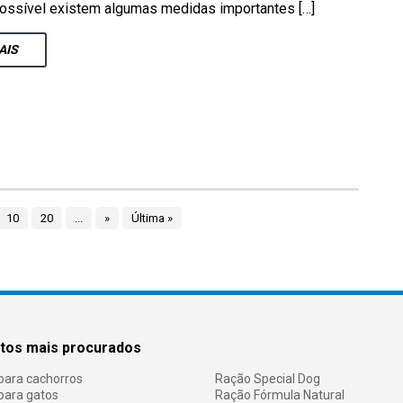
possível existem algumas medidas importantes […]
AIS
10
20
...
»
Última »
tos mais procurados
para cachorros
Ração Special Dog
para gatos
Ração Fórmula Natural