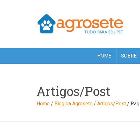
(function(w,d,s,l,i){w[l]=w[l]||[];w[l].push({'gtm.start': new Date(
'https://www.googletagmanager.com/gtm.js?id='+i+dl;f.parentNode
HOME
SOBRE
Artigos/Post
Home
/
Blog da Agrosete
/
Artigos/Post
/
Pág