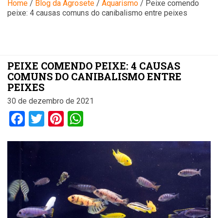
Blog
Home
/
Blog da Agrosete
/
Aquarismo
/
Peixe comendo
peixe: 4 causas comuns do canibalismo entre peixes
PEIXE COMENDO PEIXE: 4 CAUSAS
COMUNS DO CANIBALISMO ENTRE
PEIXES
30 de dezembro de 2021
Facebook
Twitter
Pinterest
WhatsApp