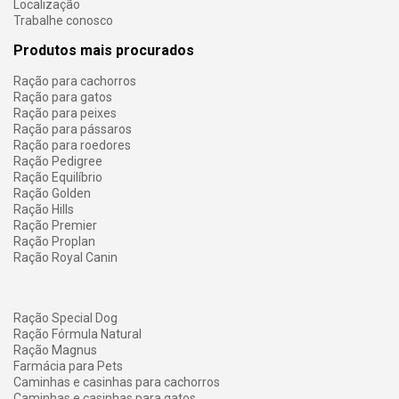
Localização
Trabalhe conosco
Produtos mais procurados
Ração para cachorros
Ração para gatos
Ração para peixes
Ração para pássaros
Ração para roedores
Ração Pedigree
Ração Equilíbrio
Ração Golden
Ração Hills
Ração Premier
Ração Proplan
Ração Royal Canin
Ração Special Dog
Ração Fórmula Natural
Ração Magnus
Farmácia para Pets
Caminhas e casinhas para cachorros
Caminhas e casinhas para gatos