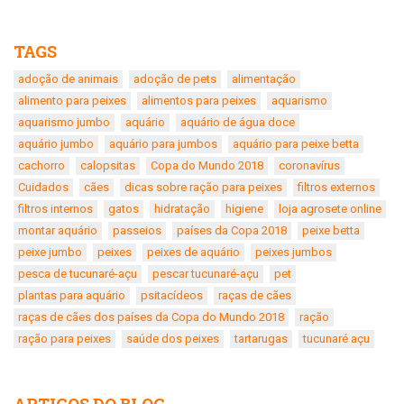
TAGS
adoção de animais
adoção de pets
alimentação
alimento para peixes
alimentos para peixes
aquarismo
aquarismo jumbo
aquário
aquário de água doce
aquário jumbo
aquário para jumbos
aquário para peixe betta
cachorro
calopsitas
Copa do Mundo 2018
coronavírus
Cuidados
cães
dicas sobre ração para peixes
filtros externos
filtros internos
gatos
hidratação
higiene
loja agrosete online
montar aquário
passeios
países da Copa 2018
peixe betta
peixe jumbo
peixes
peixes de aquário
peixes jumbos
pesca de tucunaré-açu
pescar tucunaré-açu
pet
plantas para aquário
psitacídeos
raças de cães
raças de cães dos países da Copa do Mundo 2018
ração
ração para peixes
saúde dos peixes
tartarugas
tucunaré açu