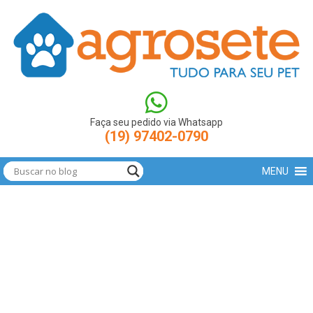
(function(w,d,s,l,i){w[l]=w[l]||[];w[l].push({'gtm.start': new
Date().getTime(),event:'gtm.js'});var
f=d.getElementsByTagName(s)[0],
j=d.createElement(s),dl=l!='dataLayer'?'&l='+l:'';j.async=true;j.src=
'https://www.googletagmanager.com/gtm.js?
id='+i+dl;f.parentNode.insertBefore(j,f); })
(window,document,'script','dataLayer','GTM-N9LBXCV');
Faça seu pedido via Whatsapp
(19) 97402-0790
MENU