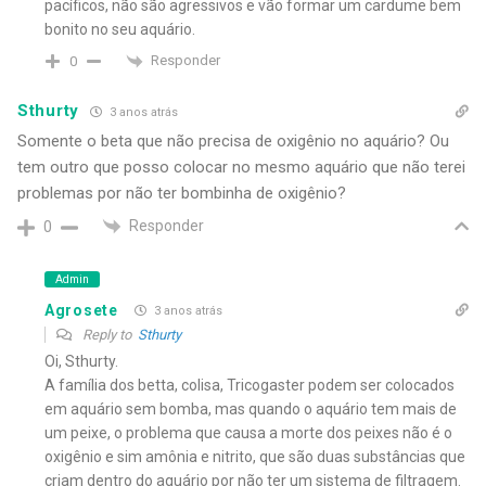
pacíficos, não são agressivos e vão formar um cardume bem
bonito no seu aquário.
Responder
0
Sthurty
3 anos atrás
Somente o beta que não precisa de oxigênio no aquário? Ou
tem outro que posso colocar no mesmo aquário que não terei
problemas por não ter bombinha de oxigênio?
Responder
0
Admin
Agrosete
3 anos atrás
Reply to
Sthurty
Oi, Sthurty.
A família dos betta, colisa, Tricogaster podem ser colocados
em aquário sem bomba, mas quando o aquário tem mais de
um peixe, o problema que causa a morte dos peixes não é o
oxigênio e sim amônia e nitrito, que são duas substâncias que
criam dentro do aquário por não ter um sistema de filtragem.