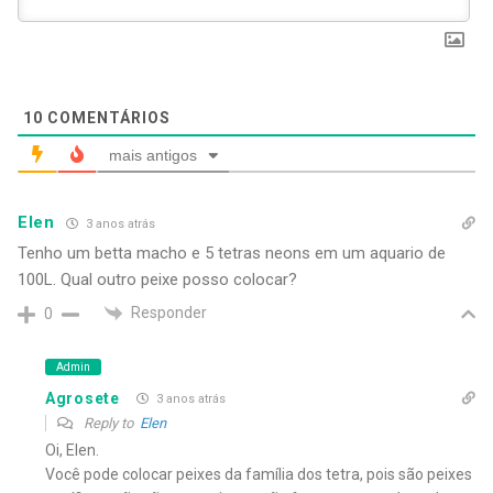
10
COMENTÁRIOS
mais antigos
Elen
3 anos atrás
Tenho um betta macho e 5 tetras neons em um aquario de
100L. Qual outro peixe posso colocar?
Responder
0
Admin
Agrosete
3 anos atrás
Reply to
Elen
Oi, Elen.
Você pode colocar peixes da família dos tetra, pois são peixes