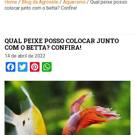
Blog
Home
/
Blog da Agrosete
/
Aquarismo
/
Qual peixe posso
colocar junto com o betta? Confira!
QUAL PEIXE POSSO COLOCAR JUNTO
COM O BETTA? CONFIRA!
14 de abril de 2022
Facebook
Twitter
Pinterest
WhatsApp