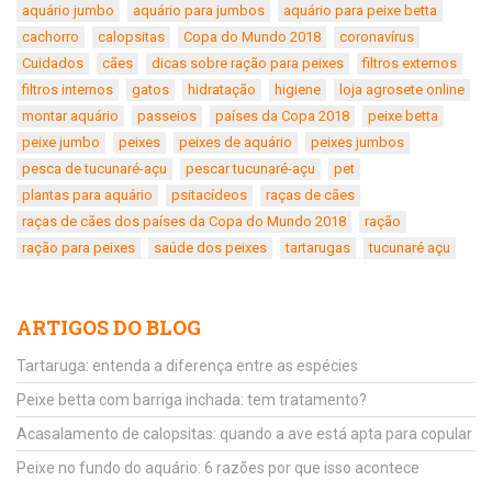
aquário jumbo
aquário para jumbos
aquário para peixe betta
cachorro
calopsitas
Copa do Mundo 2018
coronavírus
Cuidados
cães
dicas sobre ração para peixes
filtros externos
filtros internos
gatos
hidratação
higiene
loja agrosete online
montar aquário
passeios
países da Copa 2018
peixe betta
peixe jumbo
peixes
peixes de aquário
peixes jumbos
pesca de tucunaré-açu
pescar tucunaré-açu
pet
plantas para aquário
psitacídeos
raças de cães
raças de cães dos países da Copa do Mundo 2018
ração
ração para peixes
saúde dos peixes
tartarugas
tucunaré açu
ARTIGOS DO BLOG
Tartaruga: entenda a diferença entre as espécies
Peixe betta com barriga inchada: tem tratamento?
Acasalamento de calopsitas: quando a ave está apta para copular
Peixe no fundo do aquário: 6 razões por que isso acontece