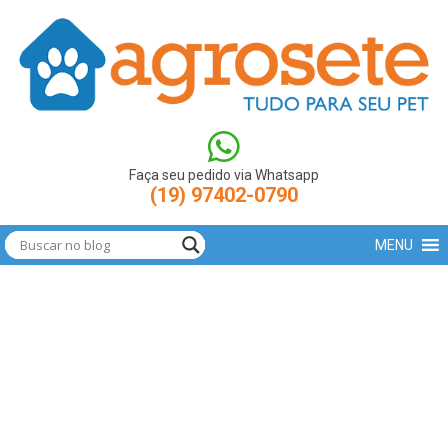
(function(w,d,s,l,i){w[l]=w[l]||[];w[l].push({'gtm.start': new
Date().getTime(),event:'gtm.js'});var
f=d.getElementsByTagName(s)[0],
j=d.createElement(s),dl=l!='dataLayer'?'&l='+l:'';j.async=true;j.src=
'https://www.googletagmanager.com/gtm.js?
id='+i+dl;f.parentNode.insertBefore(j,f); })
(window,document,'script','dataLayer','GTM-N9LBXCV');
Faça seu pedido via Whatsapp
(19) 97402-0790
MENU