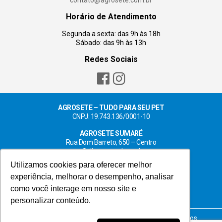
Horário de Atendimento
Segunda a sexta: das 9h às 18h
Sábado: das 9h às 13h
Redes Sociais
AGROSETE – TUDO PARA SEU PET
CNPJ: 19.743.136/0001-10
AGROSETE SUMARÉ
Rua Dom Barreto, 650 – Centro
Saiba como chegar!
Utilizamos cookies para oferecer melhor
AGROSETE HORTOLÂNDIA
experiência, melhorar o desempenho, analisar
Rua Luis Camilo de Camargo, 204 – Centro
Saiba como chegar!
como você interage em nosso site e
personalizar conteúdo.
© 2023 Agrosete – tudo para seu pet. Todos os direitos